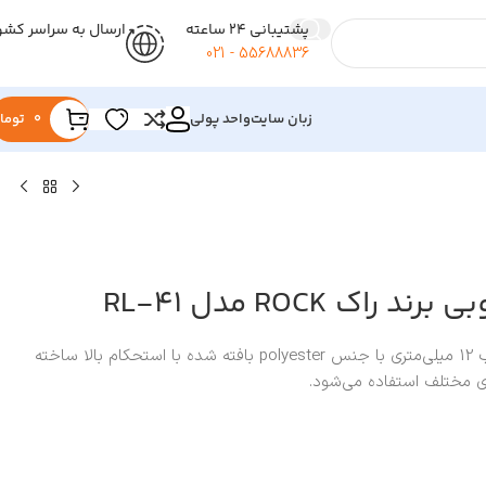
پشتیبانی 24 ساعته
ارسال به سراسر کشو
55688836 - 021
زبان سایت
واحد پولی
0
توما
راک ROCK مدل RL-41
این محصول با استفاده از طناب 12 میلی‌متری با جنس polyester بافته شده با استحکام بالا ساخته
ی مختلف استفاده می‌شود.