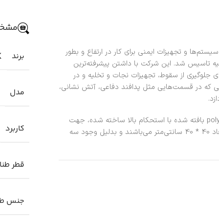
مشخص
سال 1996 به منظور طراحی سیستم‌ها و تجهیزات ایمنی برای کار در ارتفاع و بطور
برند
K
رکیه تاسیس شد. این شرکت با داشتن پیشرفته‌ترین
ی جلوگیری از سقوط، تجهیزات نجات و تخلیه و در
اتی که در قسمت‌هایی مثل پدافند دفاعی، آتش نشانی،
مدل
زد.
این محصول با استفاده از طناب 12 میلی‌متری با جنس polyester بافته شده با استحکام بالا ساخته شده، جهت
کاربرد
بالا رفتن از فضاهای مختلف، جنس پله‌ها چوبی است و در ابعاد 40 * 40 سانتی‌متر می‌باشند و بدلیل وجود سه
قطر طنا
جنس طن