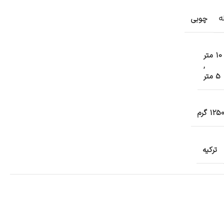
ه
چوبی
10 متر
,
5 متر
125 گرم
ترکیه