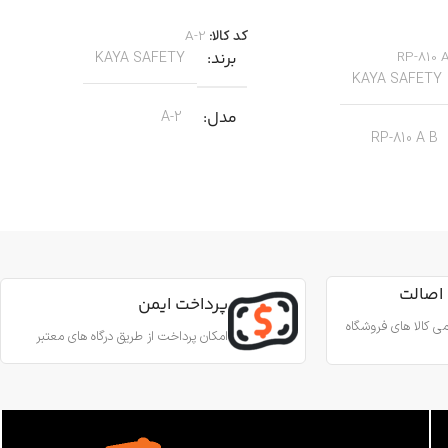
اطلاعات بیشتر
بیشتر
کد کالا:
A-2
RP-810 
برند
KAYA SAFETY
KAYA SAFETY
مدل
A-2
RP-810 A B
کاربرد
کار در ارتفاع صنعتی نجات
جنس
آلیاژ آلومینیوم
ین آمدن ایمن از طناب
رای کارهای عمودی، افقی و
اصالت
قطر طناب
13 تا 8 میلی‌متر
پرداخت ایمن
 روی طناب
ی کالا های فروشگاه
امکان پرداخت از طریق درگاه های معتبر
وزن
180 گرم
آلومینیوم
استاندارد
EN567
 درونی
فولاد ضد زنگ