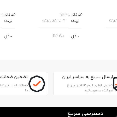
اطلاعات بیشتر
اطلاعات 
کد کالا:
RP-400
کد کالا:
A B
برند
برند
KAYA SAFETY
KAY
مدل
مدل
RP-400
کاربرد
کاربرد
مناسب برای عملیات نجات
من از طناب
جهت پای
جنس
آلیاژ آلومینیوم
,
عمودی، افقی و
مناسب ب
ارسال سریع به سراسر ایران
تضمین ضمانت 
زاویه‌ای
بادامک درونی
شما می توانید از هر نقطه از ایران از
ضمانت اصالت بر تمام
فروشگاه ما خرید کنید
ما
جنس
ینیوم
آلیاژ آلومینیوم و فولاد ضد زنگ 316
بادامک
فولاد ضد زنگ
قطر طناب
12.7 تا 10.5 میلی‌متر
دسترسی سریع
و