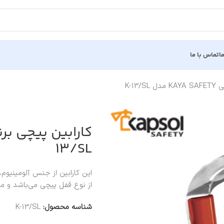
ا
تماس با ما
K-13
13/SL
این کارابین از جنس آلومینیوم
از نوع قفل پیچی می‌باشد و معم
شناسه محصول:
K-13/SL