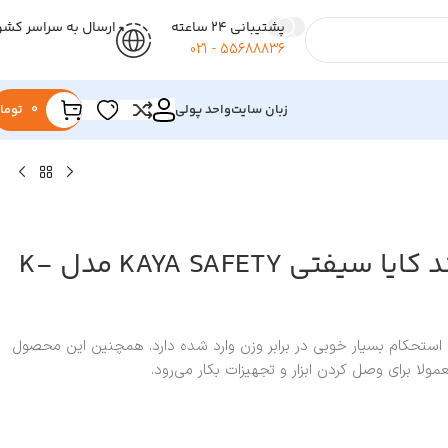
پشتیبانی 24 ساعته
ارسال به سراسر کشو
55688836 - 021
زبان سایت
واحد پولی
0
توما
کارابین پیچی برند کایا سیفتی KAYA SAFETY مدل K-
، استحکام بسیار خوبی در برابر وزن وارد شده دارد. همچنین این محصول
ولا برای وصل کردن ابزار و تجهیزات بکار می‌رود.