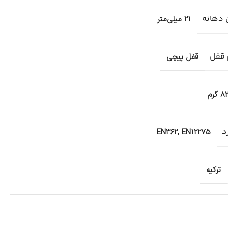
 دهانه
21 میلی‌متر
قفل
قفل پیچی
8 گرم
د
EN362, EN12275
ترکیه