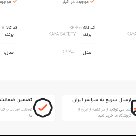
موجود در انبار
موجود 
اطلاعات بیشتر
اطلاعات 
کد کالا:
RP-400
کد کالا:
A B
برند
برند
KAYA SAFETY
KAY
مدل
مدل
RP-400
کاربرد
کاربرد
مناسب برای عملیات نجات
من از طناب
جهت پای
جنس
آلیاژ آلومینیوم
,
عمودی، افقی و
مناسب ب
ارسال سریع به سراسر ایران
تضمین ضمانت 
زاویه‌ای
بادامک درونی
شما می توانید از هر نقطه از ایران از
ضمانت اصالت بر تمام
فروشگاه ما خرید کنید
ما
جنس
ینیوم
آلیاژ آلومینیوم و فولاد ضد زنگ 316