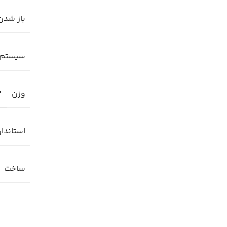
باز شدن
سیستم 
وزن
2
استاندار
ساخت