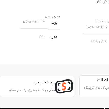
در انبار
اطلاعات بیشتر
بیشتر
کد کالا:
A-2
RP-810 
برند
KAYA SAFETY
KAYA SAFETY
مدل
A-2
RP-810 A B
کاربرد
کار در ارتفاع صنعتی نجات
جنس
آلیاژ آلومینیوم
ین آمدن ایمن از طناب
رای کارهای عمودی، افقی و
اصالت
قطر طناب
13 تا 8 میلی‌متر
پرداخت ایمن
 روی طناب
ی کالا های فروشگاه
امکان پرداخت از طریق درگاه های معتبر
وزن
180 گرم
آلومینیوم
استاندارد
EN567