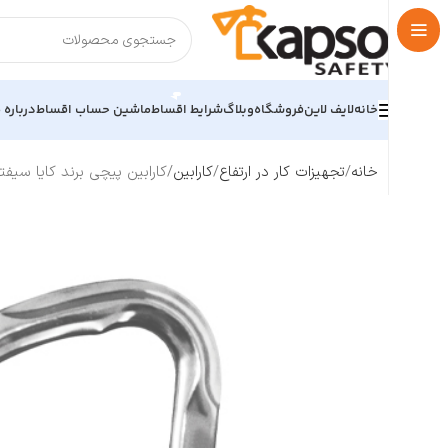
خانه
لایف لاین
فروشگاه
وبلاگ
شرایط اقساط
ماشین حساب اقساط
درباره م
خانه
تجهیزات کار در ارتفاع
کارابین
کارابین پیچی برند کایا سیفتی KAYA SAFETY مدل /SL