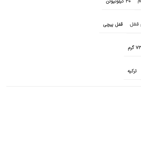
م
30 کیلونیوتن
قفل
قفل پیچی
7 گرم
ترکیه