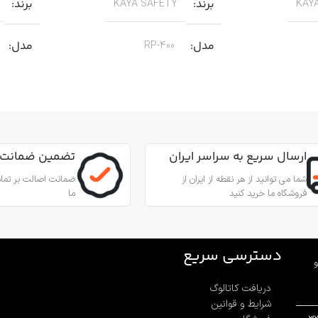
برند
برند
KAYA SAFETY
KAY
مدل
مدل
RP-400
کاربرد
کاربرد
مناسب برای عملیات نجات
من از طناب
جهت پای
جنس
آلیاژ آلومینیوم
,
عمودی، افقی و
مناسب ب
ارسال سریع به سراسر ایران
تضمین ضمانت 
زاویه‌ای
بادامک درونی
شما می توانید از هر نقطه از ایران از
ضمانت اصالت بر تمام
فروشگاه ما خرید کنید
ما
جنس
ینیوم
آلیاژ آلومینیوم و فولاد ضد زنگ 316
بادامک
فولاد ضد زنگ
قطر طناب
12.7 تا 10.5 میلی‌متر
دسترسی سریع
و
دریافت کاتالوگ
قطر طن
وزن
580 گرم
شرایط و قوانین