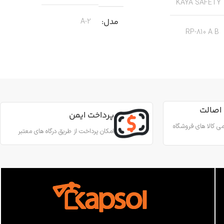
KAYA SAFETY
مدل
A-2
RP-810 A B
کاربرد
کار در ارتفاع صنعتی نجات
جنس
آلیاژ آلومینیوم
ین آمدن ایمن از طناب
رای کارهای عمودی، افقی و
اصالت
قطر طناب
13 تا 8 میلی‌متر
پرداخت ایمن
 روی طناب
ی کالا های فروشگاه
امکان پرداخت از طریق درگاه های معتبر
وزن
180 گرم
آلومینیوم
استاندارد
EN567
 درونی
فولاد ضد زنگ
ساخت
ترکیه
اب
10.5 تا 12.5