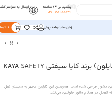
پشتیبانی 24 ساعته
ارسال به سراسر کشو
55688836 - 021
زبان سایت
واحد پولی
0
توما
کارابین پیچی (مایلون) برند کایا سیفتی KAYA SAFETY
ری دشوار طراحی شده است. همچنین این کارابین مجهز به سیستم قفل
 اتصال در هنگام مانور جلوگیری می‌کند.