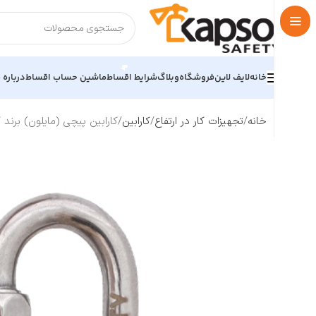
خانه
لایف لاین
فروشگاه
وبلاگ
شرایط اقساط
ماشین حساب اقساط
درباره م
خانه
تجهیزات کار در ارتفاع
کارابین
کارابین پیچی (مایلون) برند کایا سیفتی ETY