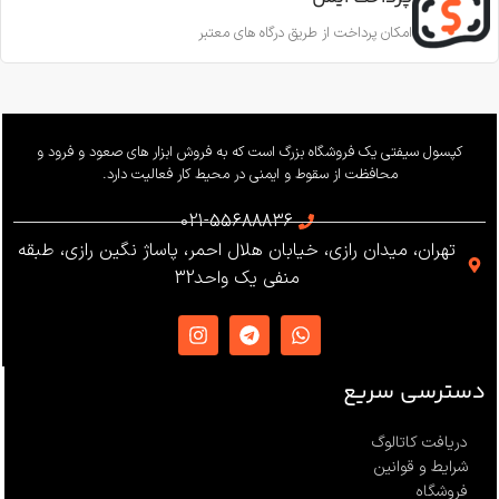
11.5 تا 10.5 میلی‌متر
امکان پرداخت از طریق درگاه های معتبر
ساخت
ترکیه
بار کاری
240 کیلوگرم
وزن
655 گرم
کپسول سیفتی یک فروشگاه بزرگ است که به فروش ابزار های صعود و فرود و
محافظت از سقوط و ایمنی در محیط کار فعالیت دارد.
استاندارد
021-55688836
تهران، میدان رازی، خیابان هلال احمر، پاساژ نگین رازی، طبقه
EN12841 ،EN341 ،ANSI Z359
منفی یک واحد32
،NFPA1983
ساخت
ترکیه
دسترسی سریع
دریافت کاتالوگ
شرایط و قوانین
فروشگاه