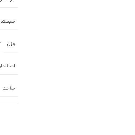
سیستم 
وزن
2
استاندار
ساخت