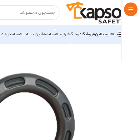
خانه
لایف لاین
فروشگاه
وبلاگ
شرایط اقساط
ماشین حساب اقساط
درباره م
خانه
تجهیزات کار در ارتفاع
کارابین
کارابینر اتومات سه زمانه برند کایا سیفتی TY