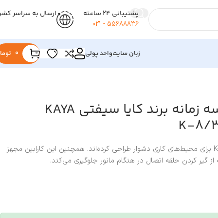
پشتیبانی 24 ساعته
ارسال به سراسر کشو
55688836 - 021
زبان سایت
واحد پولی
0
توما
کارابینر اتومات سه زمانه برند کایا سیفتی KAYA
کارابینر اتومات سه زمانه K-8/3A برای محیط‌های کاری دشوار طراحی کرده‌اند. همچنین این کارابین مجهز
 گیر کردن حلقه اتصال در هنگام مانور جلوگیری می‌کند.