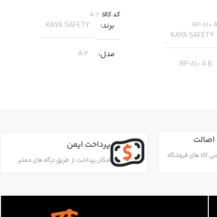
بیشتر
کد کالا:
A-2
RP-810 
برند
KAYA SAFETY
KAYA SAFETY
مدل
A-2
RP-810 A B
کاربرد
کار در ارتفاع صنعتی نجات
جنس
آلیاژ آلومینیوم
ین آمدن ایمن از طناب
رای کارهای عمودی، افقی و
اصالت
قطر طناب
13 تا 8 میلی‌متر
پرداخت ایمن
 روی طناب
ی کالا های فروشگاه
امکان پرداخت از طریق درگاه های معتبر
وزن
180 گرم
آلومینیوم
استاندارد
EN567
 درونی
فولاد ضد زنگ