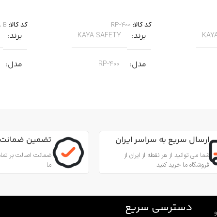
اطلاعات بیشتر
اطلاعات 
کد کالا:
RP-400
کد کالا:
A B
برند
برند
KAYA SAFETY
KAY
مدل
مدل
RP-400
کاربرد
کاربرد
مناسب برای عملیات نجات
من از طناب
جهت پای
جنس
آلیاژ آلومینیوم
,
عمودی، افقی و
مناسب ب
ارسال سریع به سراسر ایران
تضمین ضمانت 
زاویه‌ای
بادامک درونی
شما می توانید از هر نقطه از ایران از
ضمانت اصالت بر تمام
فروشگاه ما خرید کنید
ما
جنس
ینیوم
آلیاژ آلومینیوم و فولاد ضد زنگ 316
بادامک
فولاد ضد زنگ
قطر طناب
12.7 تا 10.5 میلی‌متر
دسترسی سریع
و