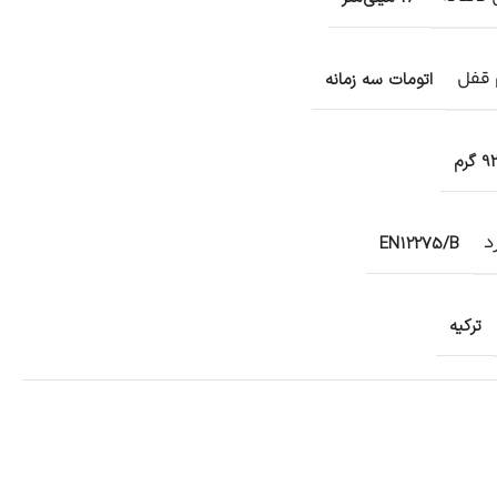
قفل
اتومات سه زمانه
9 گرم
د
EN12275/B
ترکیه