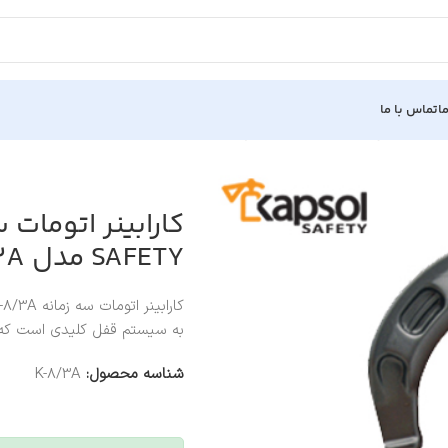
ا
تماس با ما
KAYA SAFE مدل K-8/3A
SAFETY مدل K-8/3A
به سیستم قفل کلیدی است که از
شناسه محصول:
K-8/3A