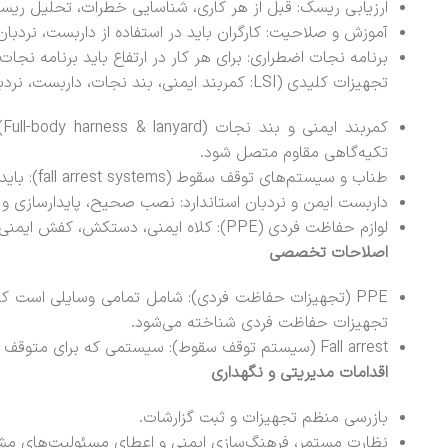
ارزیابی ریسک: قبل از هر کاری، شناسایی خطرات، تحلیل ریسک
آموزش و صلاحیت: کارگران باید در استفاده از داربست، نرد
برنامه نجات اضطراری: برای هر کار در ارتفاع باید برنامه نجا
تجهیزات کلیدی (LSI: کمربند ایمنی، بند نجات، داربست، نردبان ایمن)
ک
تکیه‌گاهی مقاوم متصل شود.
طناب و سیستم‌های توقف سقوط (fall arrest systems): باید استاندارد و دارای گواهی باشند.
داربست ایمن و نردبان استاندارد: نصب صحیح، پایدارسازی و 
لوازم حفاظت فردی (PPE): کلاه ایمنی، دستکش، کفش ایمنی با نوک فلزی و لباس مناسب.
اصلاحات تخصصی
PPE (تجهیزات حفاظت فردی): شامل تمامی وسایلی است ک
تجهیزات حفاظت فردی شناخته می‌شود.
Fall arrest (سیستم توقف سقوط): سیستمی که برای متوقف کردن سقوط فرد طراحی شده و شامل هارنس، لنیارد و اتصالات است.
اقدامات مدیریتی و نگهداری
بازرسی منظم تجهیزات و ثبت گزارشات.
نظارت مستمر، فرهنگ‌سازی ایمنی و اعطای مسئولیت‌های 