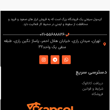
بار کاری
240 کیلوگرم
وزن
655 گرم
کپسول سیفتی یک فروشگاه بزرگ است که به فروش ابزار های صعود و فرود و
محافظت از سقوط و ایمنی در محیط کار فعالیت دارد.
استاندارد
021-55688836
تهران، میدان رازی، خیابان هلال احمر، پاساژ نگین رازی، طبقه
EN12841 ،EN341 ،ANSI Z359
منفی یک واحد32
،NFPA1983
ساخت
ترکیه
دسترسی سریع
دریافت کاتالوگ
شرایط و قوانین
فروشگاه