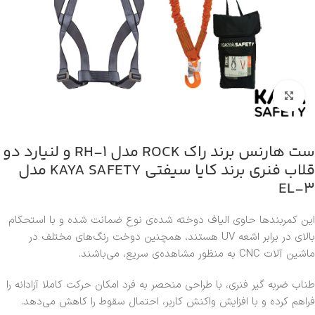
بزرگنمایی تصویر
ست هارنس برند راک ROCK مدل RH-1 و لنیارد دو
قلاب فنری برند کایا سیفتی KAYA SAFETY مدل
EL-3
این کمربندها حاوی الیاف دوخته شده‌ی نوع ضمانت شده و با استحکام
بالای در برابر اشعه UV هستند، همچنین دوخت رنگ‌های مختلف در
ماشین آلات CNC به منظور مشاهده‌ی سریع، می‌باشند.
طناب ضربه گیر فنری، با طراحی منحصر به فرد امکان حرکت کاملا آزادانه را
فراهم کرده و با افزایش واکنش کاربر، احتمال سقوط را کاهش می‌دهد.