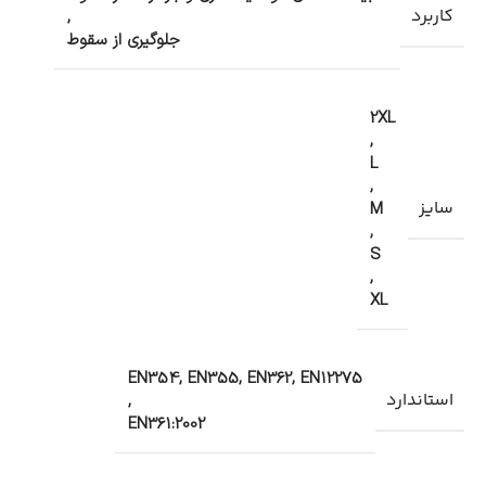
کاربرد
,
جلوگیری از سقوط
2XL
,
L
,
سایز
M
,
S
,
XL
EN354, EN355, EN362, EN12275
استاندارد
,
EN361:2002