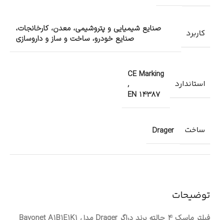
صنایع شیمیایی و پتروشیمی، معدن، کارخانجات،
کاربرد
صنایع خودرو، ساخت و ساز و داروسازی
CE Marking
استاندارد
,
EN 14387
ساخت
Drager
توضیحات
فیلتر ماسک 4 حالته برند دراگر Drager مدل Bayonet A1B1E1K1