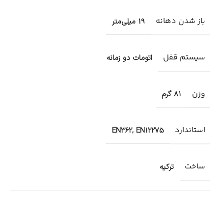
باز شدن دهانه
19 میلی‌متر
سیستم قفل
اتومات دو زمانه
وزن
81 گرم
استاندارد
EN362, EN12275
ساخت
ترکیه