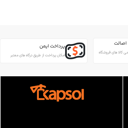
کاربرد
کار در ارتفاع صنعتی نجات
جنس
آلیاژ آلومینیوم
ین آمدن ایمن از طناب
رای کارهای عمودی، افقی و
اصالت
قطر طناب
13 تا 8 میلی‌متر
پرداخت ایمن
 روی طناب
ی کالا های فروشگاه
امکان پرداخت از طریق درگاه های معتبر
وزن
180 گرم
آلومینیوم
استاندارد
EN567
 درونی
فولاد ضد زنگ
ساخت
ترکیه
اب
10.5 تا 12.5
300 کیلوگرم