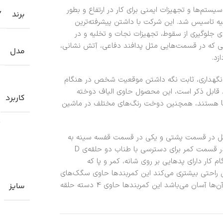
سال 1996 به منظور طراحی سیستم‌ها و تجهیزات ایمنی برای کار در ارتفاع و بطور
برند
Y
رکیه تاسیس شد. این شرکت با داشتن پیشرفته‌ترین
ی جلوگیری از سقوط، تجهیزات نجات و تخلیه و در
اتی که در قسمت‌هایی مثل پدافند دفاعی، آتش نشانی،
مدل
زد.
، نگهداری، ثابت نگه داشتن موقعیت شخص در هنگام
د. قابل ذکر است، این محصول حاوی الیاف دوخته
کاربرد
شده‌ی نوع ضمانت شده و با استحکام بالای در برابر اشعه UV هستند، همچنین دوخت رنگ‌های مختلف در ماشین
نس حاوی 5 نقطه‌ی اتصال می‌باشد یک حلقه‌ی D شکل در قسمت پشتی و یکی در قسمت قفسه سینه به
منظور پیشگیری از سقوط یک حلقه‌ی D شکل بر روی شکم و در قسمت کمر برای دسترسی با طناب دو حلقه‌ی D
ار دارای پدهایی بر روی شانه، کمر و پا که
راحتی بیشتری می‌کند این کمربندها حاوی سگک‌های
فولادی آرگونومیک در قسمت کمر و شانه بوده که استفاده از آن‌ها آسان می‌باشد این کمربندها حاوی 4 دسته حلقه
سایز