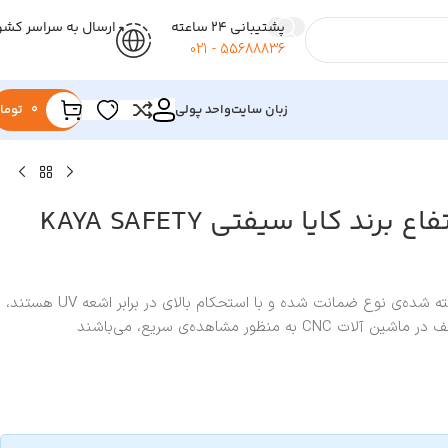
پشتیبانی 24 ساعته
ارسال به سراسر کشو
55688836 - 021
زبان سایت
واحد پولی
0
توما
هارنس کار در ارتفاع برند کایا سیفتی KAYA SAFETY
این کمربندها حاوی الیاف دوخته شده‌ی نوع ضمانت شده و با استحکام بالای در برابر اشعه UV هستند،
منظور مشاهده‌ی سریع، می‌باشند