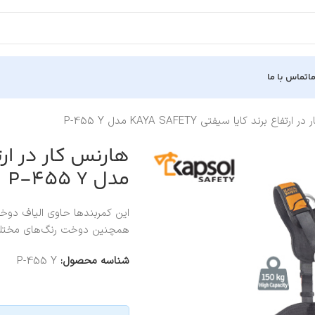
ا
تماس با ما
تفاع برند کایا سیفتی KAYA SAFETY مدل P-455 Y
مدل P-455 Y
همچنین دوخت رنگ‌های مختلف در ماشین آلات CNC به 
شناسه محصول:
P-455 Y