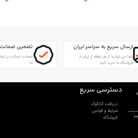
کاربرد
کاربرد
مناسب برای عملیات نجات
من از طناب
جهت پای
جنس
آلیاژ آلومینیوم
,
عمودی، افقی و
مناسب ب
ارسال سریع به سراسر ایران
تضمین ضمانت 
زاویه‌ای
بادامک درونی
شما می توانید از هر نقطه از ایران از
ضمانت اصالت بر تمام
فروشگاه ما خرید کنید
ما
جنس
ینیوم
آلیاژ آلومینیوم و فولاد ضد زنگ 316
بادامک
فولاد ضد زنگ
قطر طناب
12.7 تا 10.5 میلی‌متر
دسترسی سریع
و
دریافت کاتالوگ
قطر طن
وزن
580 گرم
شرایط و قوانین
فروشگاه
بار کاری
ر
ساخت
ترکیه