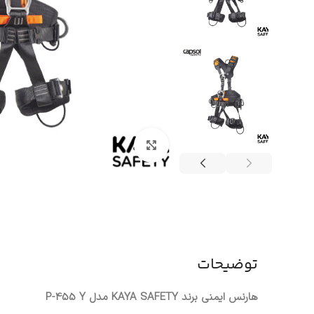
بزرگنمایی تصویر
توضیحات
هارنس ایمنی برند KAYA SAFETY مدل P-455 Y