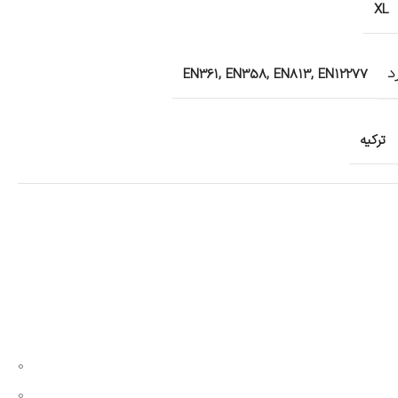
XL
د
EN361, EN358, EN813, EN12277
ترکیه
0
0