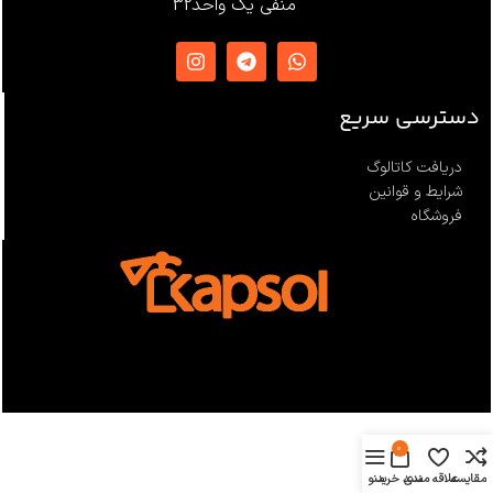
EN12841 ،EN341 ،ANSI Z359
منفی یک واحد32
،NFPA1983
ساخت
ترکیه
دسترسی سریع
دریافت کاتالوگ
شرایط و قوانین
فروشگاه
0
مقایسه
علاقه مندی
سبد خرید
منو