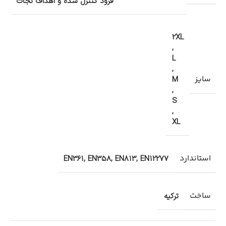
فرود کنترل شده و اهداف نجات
2XL
,
L
,
سایز
M
,
S
,
XL
استاندارد
EN361, EN358, EN813, EN12277
ساخت
ترکیه