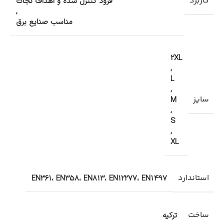
کاربرد
فرود کنترل شده و اهداف نجات
,
مناسب صنایع برق
2XL
,
L
,
سایز
M
,
S
,
XL
استاندارد
EN361، EN358، EN813، EN12277، EN1497
ساخت
ترکیه