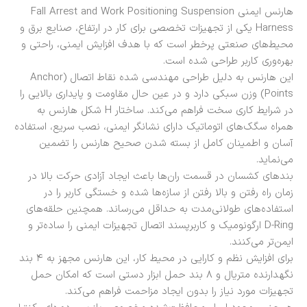
هارنس ایمنی Fall Arrest and Work Positioning Suspension
Harness یکی از تجهیزات تخصصی برای کار در ارتفاع، صنایع برق و
محیط‌های صنعتی پرخطر است که با هدف افزایش ایمنی، راحتی و
بهره‌وری کاربر طراحی شده است.
این هارنس به دلیل طراحی مهندسی شده نقاط اتصال (Anchor
Points) وزن سبکی دارد و در عین حال مقاومت و پایداری بالایی را
در شرایط کاری سخت فراهم می‌کند. ساختار H شکل هارنس به
همراه سگک‌های اتوماتیک دارای نشانگر ایمنی، نصب سریع، استفاده
آسان و اطمینان کامل از بسته شدن صحیح هارنس را تضمین
می‌نماید.
بندهای کشسان در قسمت ران‌ها باعث ایجاد آزادی حرکت بالا در
زمان راه رفتن و بالا رفتن از سازه‌ها شده و خستگی کاربر را در
استفاده‌های طولانی‌مدت به حداقل می‌رساند. همچنین حلقه‌های
D-Ring ارگونومیک و کاربرپسند اتصال تجهیزات ایمنی را ساده‌تر و
ایمن‌تر می‌کنند.
برای افزایش نظم و کارایی در محیط کار، این هارنس مجهز به ۴ بند
نگهدارنده متریال و ۸ بند حمل ابزار دستی است که امکان حمل
تجهیزات مورد نیاز را بدون ایجاد مزاحمت فراهم می‌کند.