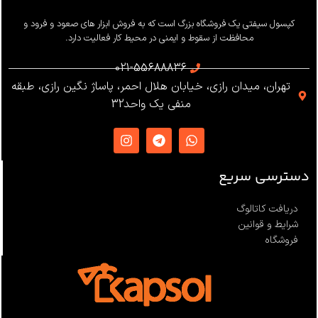
وزن
655 گرم
کپسول سیفتی یک فروشگاه بزرگ است که به فروش ابزار های صعود و فرود و
محافظت از سقوط و ایمنی در محیط کار فعالیت دارد.
استاندارد
021-55688836
تهران، میدان رازی، خیابان هلال احمر، پاساژ نگین رازی، طبقه
EN12841 ،EN341 ،ANSI Z359
منفی یک واحد32
،NFPA1983
ساخت
ترکیه
دسترسی سریع
دریافت کاتالوگ
شرایط و قوانین
فروشگاه