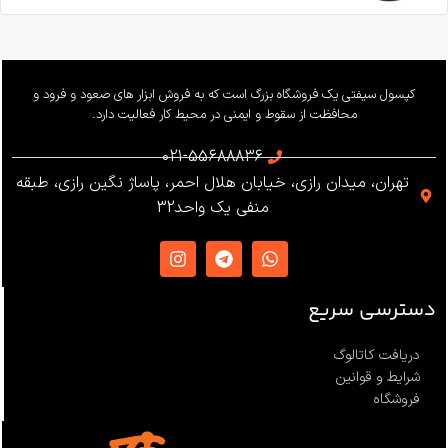
ساخت
بار کاری
240 کیلوگرم
وزن
655 گرم
کپسول سیفتی یک فروشگاه بزرگ است که به فروش ابزار های صعود و فرود و
محافظت از سقوط و ایمنی در محیط کار فعالیت دارد.
استاندارد
021-55688836
تهران، میدان رازی، خیابان هلال احمر، پاساژ نگین رازی، طبقه
EN12841 ،EN341 ،ANSI Z359
منفی یک واحد32
،NFPA1983
ساخت
ترکیه
دسترسی سریع
دریافت کاتالوگ
شرایط و قوانین
فروشگاه