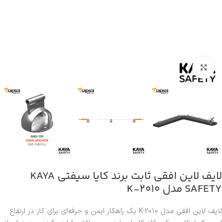
بزرگنمایی تصویر
لایف لاین افقی ثابت برند کایا سیفتی KAYA
SAFETY مدل K-2010
لایف لاین افقی مدل K-2010 یک راهکار ایمن و حرفه‌ای برای کار در ارتفاع