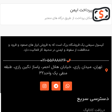
قطر طناب
CE EN353-2; CE EN358; CE
EN12841-A
پرداخت ایمن
11.5 تا 10.5 میلی‌متر
امکان پرداخت از طریق درگاه های معتبر
ساخت
ترکیه
بار کاری
240 کیلوگرم
وزن
655 گرم
کپسول سیفتی یک فروشگاه بزرگ است که به فروش ابزار های صعود و فرود و
محافظت از سقوط و ایمنی در محیط کار فعالیت دارد.
استاندارد
021-55688836
تهران، میدان رازی، خیابان هلال احمر، پاساژ نگین رازی، طبقه
EN12841 ،EN341 ،ANSI Z359
منفی یک واحد32
،NFPA1983
ساخت
ترکیه
دسترسی سریع
دریافت کاتالوگ