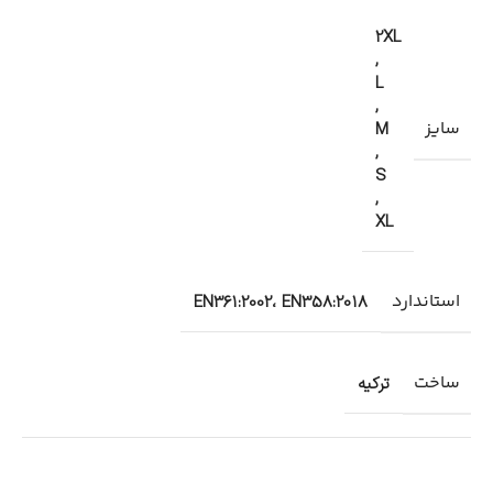
2XL
,
L
,
سایز
M
,
S
,
XL
استاندارد
EN361:2002، EN358:2018
ساخت
ترکیه