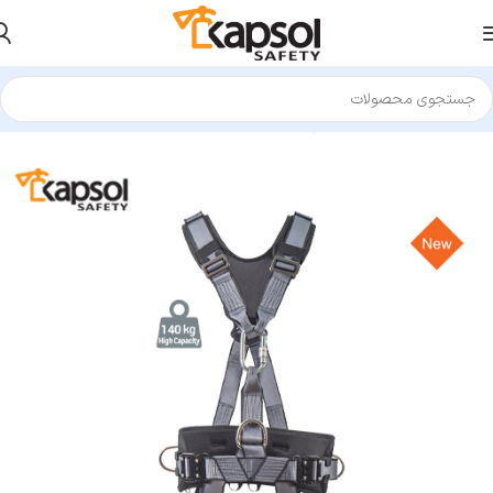
خانه
تجهیزات کار در ارتفاع
هارنس
هارنس فول بادی