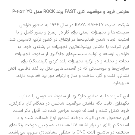
هارنس فرود و موقعیت کاری FAST برند ROCK مدل P-453 YO
شرکت امنیت KAYA SAFETY در سال 1996 به منظور طراحی
سیستم‌ها و تجهیزات ایمنی برای کار در ارتفاع و بطور کامل و با
امنیت انجام شدن فعالیت‌ها در ارتفاع، در کشور ترکیه تاسیس شد.
این شرکت با داشتن پیشرفته‌ترین تجهیزات در رشته‌ی خود، به
طراحی، توسعه و تولید سیستم‌های جلوگیری از سقوط، تجهیزات
نجات و تخلیه و در ترکیه تجهیزات بلند کردن (لیفتینگ) برای
سازمان‌ها و موسساتی که در قسمت‌هایی مثل پدافند دفاعی، آتش
نشانی، نفت و گاز، ساخت و ساز و ارتباط دور برد فعالیت دارند،
می‌پردازد.
این کمربندها به منظور جلوگیری از سقوط، دسترسی با طناب،
نگهداری، ثابت نگه داشتن موقعیت شخص در هنگام کار، بالارفتن،
فرود کنترل شده و اهداف نجات طراحی شده‌اند. قابل ذکر است،
این محصول حاوی الیاف دوخته شده‌ی نوع ضمانت شده و با
استحکام بالای در برابر اشعه UV هستند، همچنین دوخت رنگ‌های
مختلف در ماشین آلات CNC به منظور مشاهده‌ی سریع، می‌باشند.