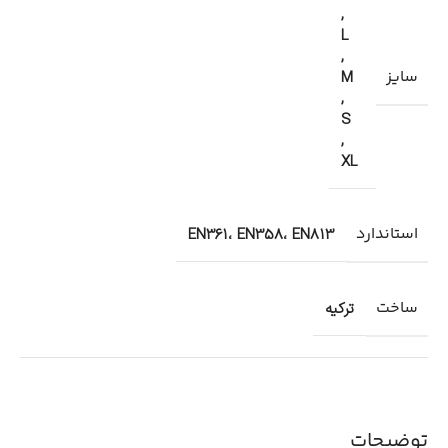
,
L
,
سایز
M
,
S
,
XL
استاندارد
EN361، EN358، EN813
ساخت
ترکیه
توضیحات