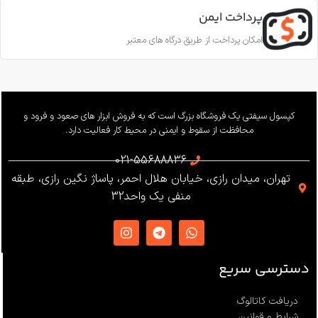
EN12841-A
پرداخت ایمن
11.5 تا 10.5 میلی‌متر
امکان پرداخت از طریق درگاه های معتبر
ساخت
ترکیه
بار کاری
240 کیلوگرم
وزن
655 گرم
کپسول سیفتی یک فروشگاه بزرگ است که به فروش ابزار های صعود و فرود و
محافظت از سقوط و ایمنی در محیط کار فعالیت دارد.
استاندارد
021-55688836
تهران، میدان رازی، خیابان هلال احمر، پاساژ نگین رازی، طبقه
EN12841 ،EN341 ،ANSI Z359
منفی یک واحد32
،NFPA1983
ساخت
ترکیه
دسترسی سریع
دریافت کاتالوگ
شرایط و قوانین