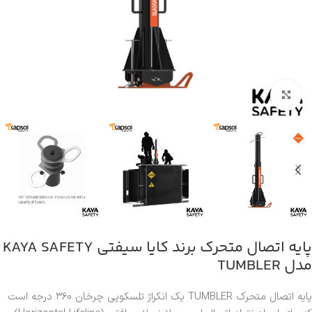
بزرگنمایی تصویر
پایه اتصال متحرک برند کایا سیفتی KAYA SAFETY
مدل TUMBLER
پایه اتصال متحرک TUMBLER یک انکراژ تلسکوپی چرخان ۳۶۰ درجه است