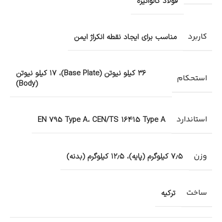
فولاد گالوانیزه
کاربرد
مناسب برای ایجاد نقطه انکراژ ایمن
۳۶ کیلو نیوتن (Base Plate)، ۱۷ کیلو نیوتن
استحکام
(Body)
استاندارد
EN 795 Type A، CEN/TS 16415 Type A
وزن
۷٫۵ کیلوگرم (پایه)، ۱۲٫۵ کیلوگرم (بدنه)
ساخت
ترکیه