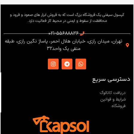
وزن
655 گرم
کپسول سیفتی یک فروشگاه بزرگ است که به فروش ابزار های صعود و فرود و
محافظت از سقوط و ایمنی در محیط کار فعالیت دارد.
استاندارد
021-55688836
تهران، میدان رازی، خیابان هلال احمر، پاساژ نگین رازی، طبقه
EN12841 ،EN341 ،ANSI Z359
منفی یک واحد32
،NFPA1983
ساخت
ترکیه
دسترسی سریع
دریافت کاتالوگ
شرایط و قوانین
فروشگاه