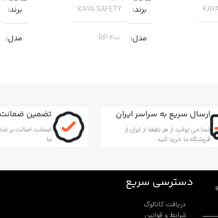
برند
برند
KAYA SAFETY
KAY
مدل
مدل
RP-400
کاربرد
کاربرد
مناسب برای عملیات نجات
من از طناب
جهت پای
جنس
آلیاژ آلومینیوم
,
عمودی، افقی و
مناسب ب
ارسال سریع به سراسر ایران
تضمین ضمانت 
زاویه‌ای
بادامک درونی
شما می توانید از هر نقطه از ایران از
ضمانت اصالت بر تمام
فروشگاه ما خرید کنید
ما
جنس
ینیوم
آلیاژ آلومینیوم و فولاد ضد زنگ 316
بادامک
فولاد ضد زنگ
قطر طناب
12.7 تا 10.5 میلی‌متر
دسترسی سریع
و
دریافت کاتالوگ
قطر طن
وزن
580 گرم
شرایط و قوانین