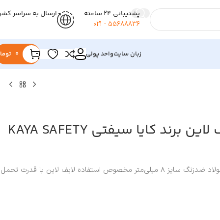
پشتیبانی 24 ساعته
ارسال به سراسر کشو
55688836 - 021
زبان سایت
واحد پولی
0
توما
سیم بکسل لایف لاین برند کایا سیفتی KAYA SAFETY
سیم بکسل 7 در 19 از جنس فولاد ضدزنگ سایز 8 میلی‌متر مخصوص استفاده لایف لاین با قدرت تحمل