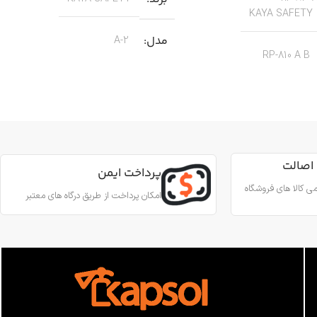
KAYA SAFETY
مدل
A-2
RP-810 A B
کاربرد
کار در ارتفاع صنعتی نجات
جنس
آلیاژ آلومینیوم
ین آمدن ایمن از طناب
رای کارهای عمودی، افقی و
اصالت
قطر طناب
13 تا 8 میلی‌متر
پرداخت ایمن
 روی طناب
ی کالا های فروشگاه
امکان پرداخت از طریق درگاه های معتبر
وزن
180 گرم
آلومینیوم
استاندارد
EN567
 درونی
فولاد ضد زنگ
ساخت
ترکیه
اب
10.5 تا 12.5