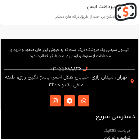
EN12841-A
پرداخت ایمن
11.5 تا 10.5 میلی‌متر
امکان پرداخت از طریق درگاه های معتبر
ساخت
ترکیه
بار کاری
240 کیلوگرم
وزن
655 گرم
کپسول سیفتی یک فروشگاه بزرگ است که به فروش ابزار های صعود و فرود و
محافظت از سقوط و ایمنی در محیط کار فعالیت دارد.
استاندارد
021-55688836
تهران، میدان رازی، خیابان هلال احمر، پاساژ نگین رازی، طبقه
EN12841 ،EN341 ،ANSI Z359
منفی یک واحد32
،NFPA1983
ساخت
ترکیه
دسترسی سریع
دریافت کاتالوگ
شرایط و قوانین