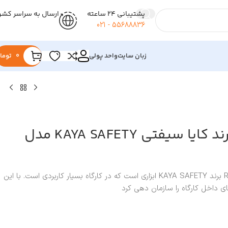
پشتیبانی 24 ساعته
ارسال به سراسر کشو
55688836 - 021
زبان سایت
واحد پولی
0
توما
صفحه تقسیم برند کایا سیفتی KAYA SAFETY مدل
صفحه تقسیم RIGGING PLATE برند KAYA SAFETY ابزاری است که در کارگاه بسیار کاربردی است. با این
ای داخل کارگاه را سازمان دهی کرد