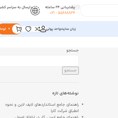
پشتیبانی 24 ساعته
ارسال به سراسر کشو
55688836 - 021
زبان سایت
واحد پولی
0
توما
جستجو
جستجو
نوشته‌های تازه
راهنمای جامع استانداردهای لایف لاین و نحوه
انطباق شرکت کایا
راهنمای جامع ایمنی کار در ارتفاع: اصول،