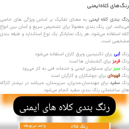
رنگ‌های کلاه‌ایمنی
نگ بندی کلاه ایمنی
به معنای تفکیک بر اساس ویژگی های خاصی
می‌باشد. این رنگ بندی معمولاً برای تشخیص سریع و آسان بین انواع
کلاه استفاده می‌شود. هر رنگ نمایانگر یک نوع استاندارد و طبقه بندی
مشخصی است.
رنگ
آبی
برای تکنیسین وبرق کاران استفاده می‌شود
رنگ
قرمز
برای آتشنشان ها است
رنگ
سبز
برای مسئولین ایمنی و خدمات فنی به کار می‌رود
رنگ
قهوه‌ای
برای جوشکاران و کارگران است
رنگ
سفید
برای مهندسان،مدیران، سرپرستان، میباشد در بیشتر کارگاه
های ساختمانی رنگ بندی سفید انجام می‌شود