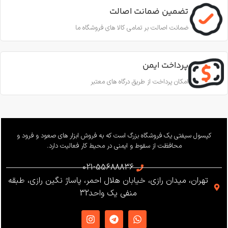
تضمین ضمانت اصالت
ضمانت اصالت بر تمامی کالا های فروشگاه ما
پرداخت ایمن
امکان پرداخت از طریق درگاه های معتبر
کپسول سیفتی یک فروشگاه بزرگ است که به فروش ابزار های صعود و فرود و
محافظت از سقوط و ایمنی در محیط کار فعالیت دارد.
021-55688836
تهران، میدان رازی، خیابان هلال احمر، پاساژ نگین رازی، طبقه
منفی یک واحد32